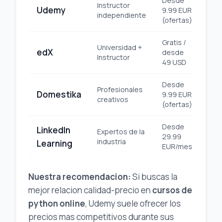
Desde
Instructor
Udemy
9.99 EUR
Pl
independiente
(ofertas)
Gratis /
Universidad +
edX
desde
Uni
Instructor
49 USD
Desde
Profesionales
Domestika
9.99 EUR
Pl
creativos
(ofertas)
Desde
LinkedIn
Expertos de la
29.99
Pro
industria
Learning
EUR/mes
Nuestra recomendacion:
Si buscas la
mejor relacion calidad-precio en
cursos de
python online
, Udemy suele ofrecer los
precios mas competitivos durante sus