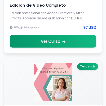
Edicion de Video Completo
Edicion profesional con Adobe Premiere y After
Effects. Aprende desde grabacion con DSLR y
smartphone hasta postproduccion avanzada para
97 USD
20h
Principiante
YouTube, TikTok e Instagram.
Ver Curso
Tendencia