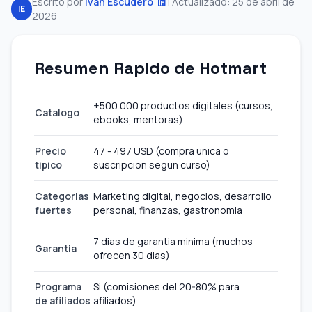
Escrito por
Ivan Escudero
|
Actualizado: 25 de abril de
IE
2026
Resumen Rapido de Hotmart
+500.000 productos digitales (cursos,
Catalogo
ebooks, mentoras)
Precio
47 - 497 USD (compra unica o
tipico
suscripcion segun curso)
Categorias
Marketing digital, negocios, desarrollo
fuertes
personal, finanzas, gastronomia
7 dias de garantia minima (muchos
Garantia
ofrecen 30 dias)
Programa
Si (comisiones del 20-80% para
de afiliados
afiliados)