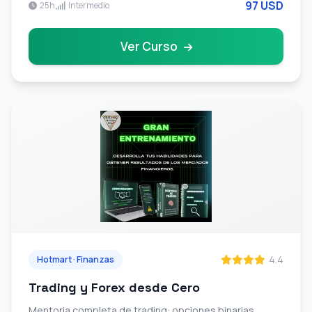
97 USD
25h
Intermedio
campanas publicitarias.
Ver Curso
4.4
Hotmart · Finanzas
Trading y Forex desde Cero
Mentoria completa de trading: opciones binarias,