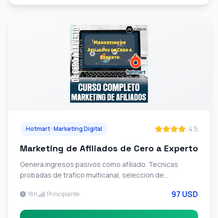
4.5
Hotmart · Marketing Digital
Marketing de Afiliados de Cero a Experto
Genera ingresos pasivos como afiliado. Tecnicas
probadas de trafico multicanal, seleccion de
productos rentables, embudos de venta
97 USD
18h
Principiante
automatizados y optimizacion de conversiones.