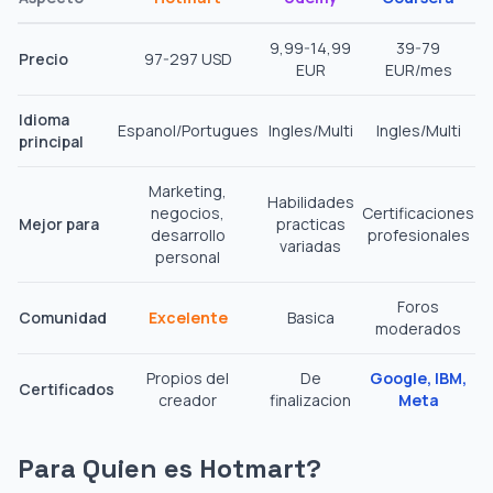
9,99-14,99
39-79
Precio
97-297 USD
EUR
EUR/mes
Idioma
Espanol/Portugues
Ingles/Multi
Ingles/Multi
principal
Marketing,
Habilidades
negocios,
Certificaciones
Mejor para
practicas
desarrollo
profesionales
variadas
personal
Foros
Comunidad
Excelente
Basica
moderados
Propios del
De
Google, IBM,
Certificados
creador
finalizacion
Meta
Para Quien es Hotmart?