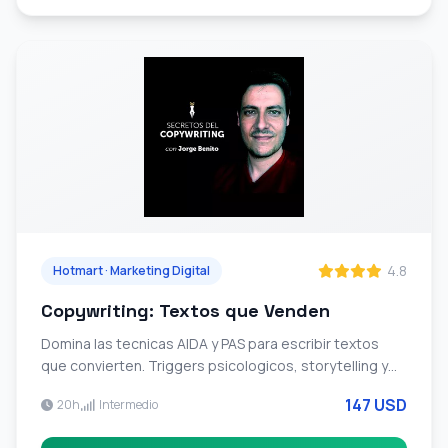
4.8
Hotmart · Marketing Digital
Copywriting: Textos que Venden
Domina las tecnicas AIDA y PAS para escribir textos
que convierten. Triggers psicologicos, storytelling y
copywriting persuasivo. Mas de 2.345 alumnos con
147 USD
20h
Intermedio
99.8% de valoraciones positivas.