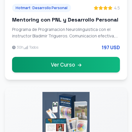
4.5
Hotmart · Desarrollo Personal
Mentoring con PNL y Desarrollo Personal
Programa de Programacion Neurolinguistica con el
instructor Bladimir Trigueros. Comunicacion efectiva,
liderazgo, eliminacion de creencias limitantes y
197 USD
30h
Todos
recodificacion mental.
Ver Curso