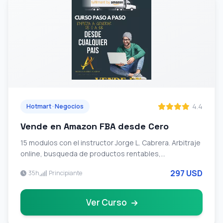
4.4
Hotmart · Negocios
Vende en Amazon FBA desde Cero
15 modulos con el instructor Jorge L. Cabrera. Arbitraje
online, busqueda de productos rentables,
proveedores, Buy Box, publicidad en Amazon y lista de
297 USD
35h
Principiante
500+ proveedores en EE.UU.
Ver Curso