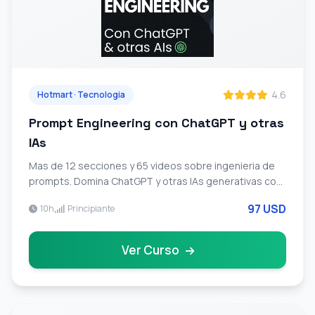
4.6
Hotmart · Tecnologia
Prompt Engineering con ChatGPT y otras
IAs
Mas de 12 secciones y 65 videos sobre ingenieria de
prompts. Domina ChatGPT y otras IAs generativas con
tecnicas avanzadas para uso profesional y
97 USD
10h
Principiante
automatizacion de tareas.
Ver Curso