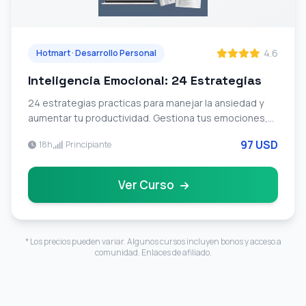
4.6
Hotmart · Desarrollo Personal
Inteligencia Emocional: 24 Estrategias
24 estrategias practicas para manejar la ansiedad y
aumentar tu productividad. Gestiona tus emociones,
desarrolla habitos de alto rendimiento con tecnicas
97 USD
18h
Principiante
comprobadas.
Ver Curso
* Los precios pueden variar. Algunos cursos incluyen bonos y acceso a
comunidad. Enlaces de afiliado.