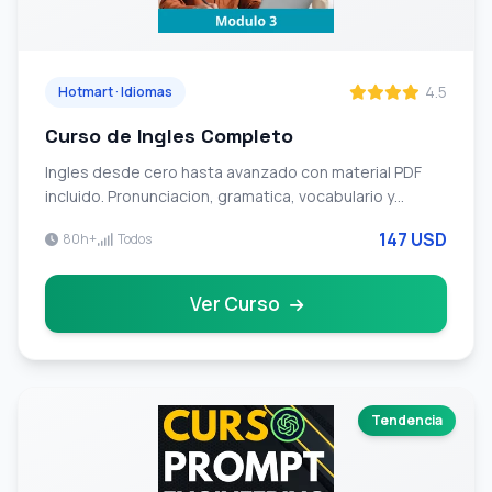
4.5
Hotmart · Idiomas
Curso de Ingles Completo
Ingles desde cero hasta avanzado con material PDF
incluido. Pronunciacion, gramatica, vocabulario y
conversacion disenado especialmente para
147 USD
80h+
Todos
hispanohablantes.
Ver Curso
Tendencia