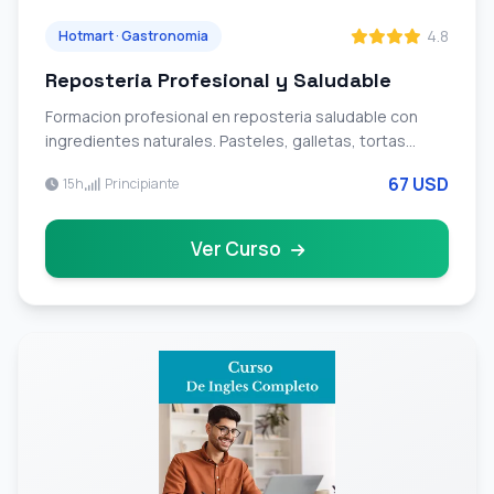
4.8
Hotmart · Gastronomia
Reposteria Profesional y Saludable
Formacion profesional en reposteria saludable con
ingredientes naturales. Pasteles, galletas, tortas
decoradas con tecnicas profesionales y recetas
67 USD
15h
Principiante
actuales.
Ver Curso