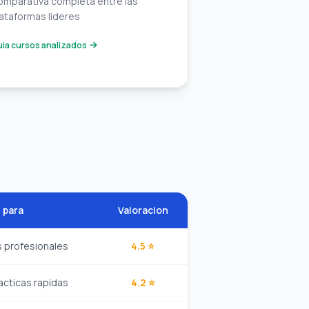
omparativa completa entre las
ataformas lideres
ia cursos analizados
 para
Valoracion
s profesionales
4.5 ⭐
acticas rapidas
4.2 ⭐