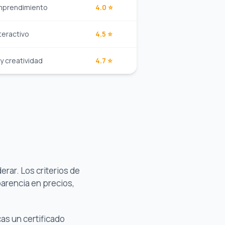
mprendimiento
4.0 ⭐
teractivo
4.5 ⭐
y creatividad
4.7 ⭐
rar. Los criterios de
parencia en precios,
cas un certificado