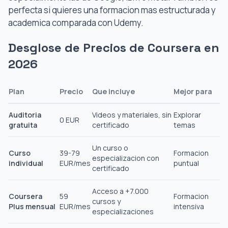
perfecta si quieres una formacion mas estructurada y
academica comparada con Udemy.
Desglose de Precios de Coursera en
2026
Plan
Precio
Que incluye
Mejor para
Auditoria
Videos y materiales, sin
Explorar
0 EUR
gratuita
certificado
temas
Un curso o
Curso
39-79
Formacion
especializacion con
individual
EUR/mes
puntual
certificado
Acceso a +7.000
Coursera
59
Formacion
cursos y
Plus mensual
EUR/mes
intensiva
especializaciones