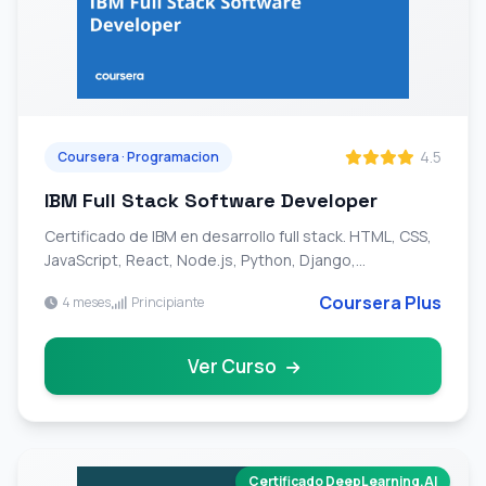
4.5
Coursera · Programacion
IBM Full Stack Software Developer
Certificado de IBM en desarrollo full stack. HTML, CSS,
JavaScript, React, Node.js, Python, Django,
microservicios, Docker y Kubernetes.
Coursera Plus
4 meses
Principiante
Ver Curso
Certificado DeepLearning.AI