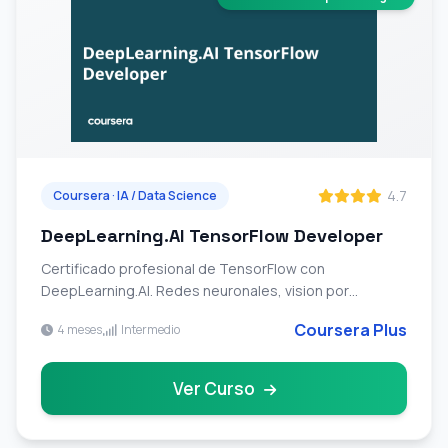
4.7
Coursera · IA / Data Science
DeepLearning.AI TensorFlow Developer
Certificado profesional de TensorFlow con
DeepLearning.AI. Redes neuronales, vision por
computador, NLP, series temporales y despliegue de
Coursera Plus
4 meses
Intermedio
modelos.
Ver Curso