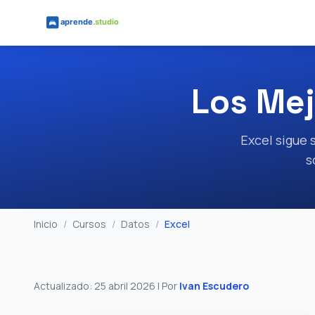
Saltar al contenido principal
Los Mej
Excel sigue
s
Inicio
/
Cursos
/
Datos
/
Excel
Actualizado: 25 abril 2026
| Por
Ivan Escudero