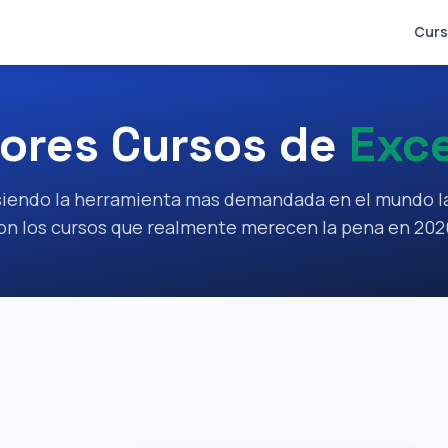
Curs
ores Cursos de
Exce
 siendo la herramienta mas demandada en el mundo la
on los cursos que realmente merecen la pena en 202