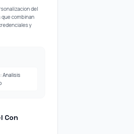
rsonalizacion del
dos que combinan
credenciales y
 Analisis
o
l Con