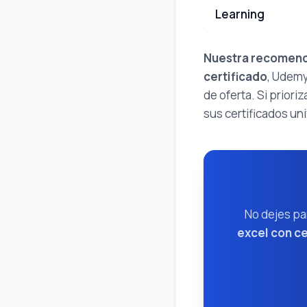
Learning
Nuestra recomend
certificado
, Udemy
de oferta. Si prior
sus certificados uni
No dejes pa
excel con ce