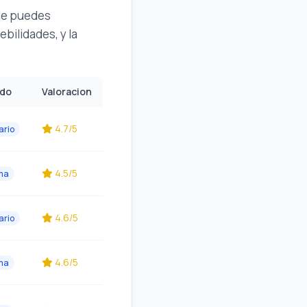
nde puedes
ebilidades, y la
ado
Valoracion
4.7/5
ario
4.5/5
ma
4.6/5
ario
4.6/5
ma