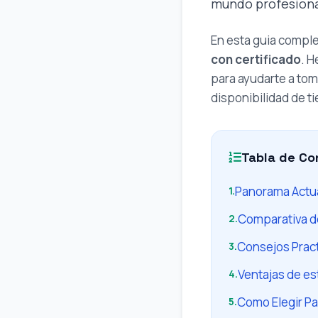
mundo profesional
En esta guia comple
con certificado
. 
para ayudarte a tom
disponibilidad de t
Tabla de Co
Panorama Actu
1.
Comparativa d
2.
Consejos Prac
3.
Ventajas de es
4.
Como Elegir Pa
5.