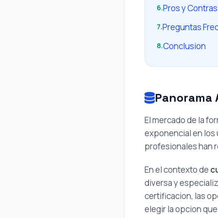
Pros y Contras
6.
Preguntas Fre
7.
Conclusion
8.
Panorama A
El mercado de la fo
exponencial en los 
profesionales han r
En el contexto de
c
diversa y especial
certificacion, las 
elegir la opcion qu