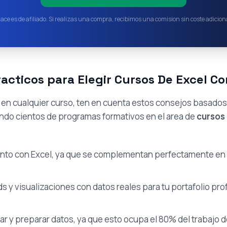
lace es de afiliado. Si realizas una compra, recibimos una comision sin coste adiciona
acticos para Elegir Cursos De Excel Co
e en cualquier curso, ten en cuenta estos consejos basado
ndo cientos de programas formativos en el area de
cursos
nto con Excel, ya que se complementan perfectamente en el
 y visualizaciones con datos reales para tu portafolio pro
ar y preparar datos, ya que esto ocupa el 80% del trabajo d