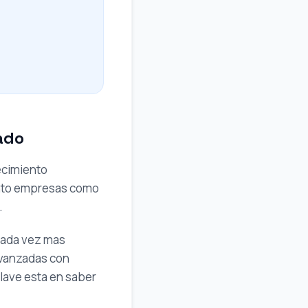
ado
ecimiento
tanto empresas como
.
cada vez mas
avanzadas con
clave esta en saber