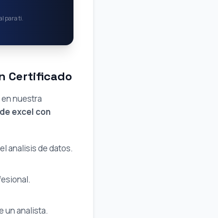
l para ti.
n Certificado
s en nuestra
 de excel con
 analisis de datos.
fesional.
e un analista.