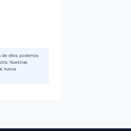
és de ellos, podemos
itio. Nuestras
l; nunca