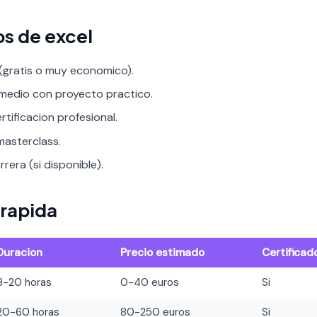
os de excel
 (gratis o muy economico).
rmedio con proyecto practico.
rtificacion profesional.
asterclass.
rera (si disponible).
rapida
Duracion
Precio estimado
Certificad
8-20 horas
0-40 euros
Si
20-60 horas
80-250 euros
Si