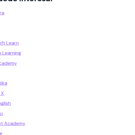
ra
oft Learn
n Learning
Academy
ika
 X
glish
go
ot Academy
e