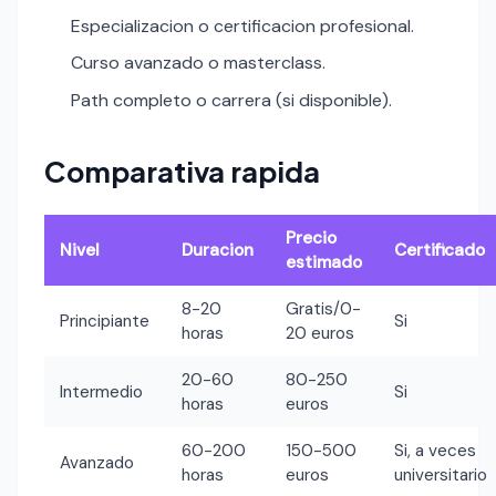
Especializacion o certificacion profesional.
Curso avanzado o masterclass.
Path completo o carrera (si disponible).
Comparativa rapida
Precio
Nivel
Duracion
Certificado
estimado
8-20
Gratis/0-
Principiante
Si
horas
20 euros
20-60
80-250
Intermedio
Si
horas
euros
60-200
150-500
Si, a veces
Avanzado
horas
euros
universitario