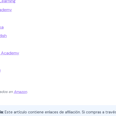
Learning
cademy
ka
lish
t Academy
e
zados en
Amazon
.
ia:
Este artículo contiene enlaces de afiliación. Si compras a trav