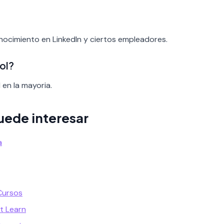
onocimiento en LinkedIn y ciertos empleadores.
ol?
 en la mayoria.
uede interesar
a
Cursos
t Learn