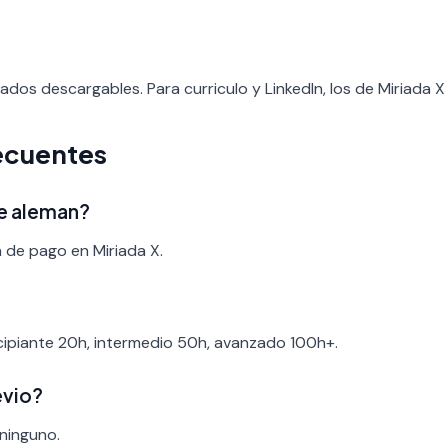
cados descargables. Para curriculo y LinkedIn, los de Miriada 
ecuentes
de aleman?
a de pago en Miriada X.
ncipiante 20h, intermedio 50h, avanzado 100h+.
evio?
 ninguno.