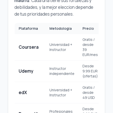
madrid
. Cada una tiene sus fortalezas y
debilidades, y la mejor eleccion depende
de tus prioridades personales.
Plataforma
Metodologia
Precio
Cer
Gratis /
Universidad +
desde
Coursera
Uni
Instructor
39
EUR/mes
Desde
Instructor
Udemy
9.99 EUR
Pl
independiente
(ofertas)
Gratis /
Universidad +
edX
desde
Uni
Instructor
49 USD
Desde
Profesionales