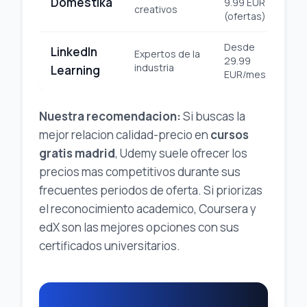
Domestika
9.99 EUR
Pl
creativos
(ofertas)
Desde
LinkedIn
Expertos de la
29.99
Pro
industria
Learning
EUR/mes
Nuestra recomendacion:
Si buscas la
mejor relacion calidad-precio en
cursos
gratis madrid
, Udemy suele ofrecer los
precios mas competitivos durante sus
frecuentes periodos de oferta. Si priorizas
el reconocimiento academico, Coursera y
edX son las mejores opciones con sus
certificados universitarios.