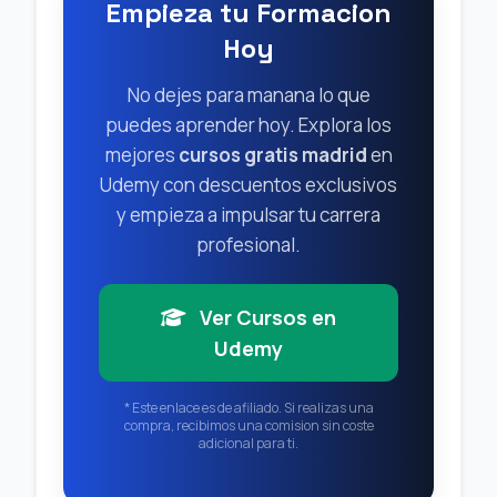
Empieza tu Formacion
Hoy
No dejes para manana lo que
puedes aprender hoy. Explora los
mejores
cursos gratis madrid
en
Udemy con descuentos exclusivos
y empieza a impulsar tu carrera
profesional.
Ver Cursos en
Udemy
* Este enlace es de afiliado. Si realizas una
compra, recibimos una comision sin coste
adicional para ti.