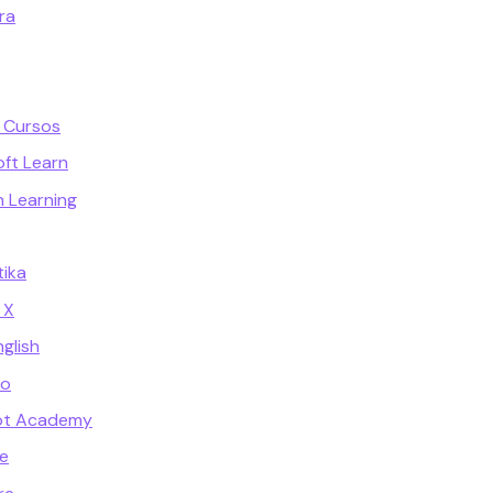
ra
 Cursos
oft Learn
n Learning
ika
 X
glish
go
ot Academy
e