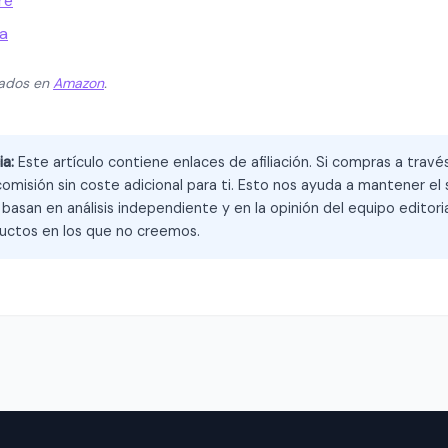
re
a
zados en
Amazon
.
ia:
Este artículo contiene enlaces de afiliación. Si compras a trav
omisión sin coste adicional para ti. Esto nos ayuda a mantener el s
asan en análisis independiente y en la opinión del equipo editoria
ctos en los que no creemos.