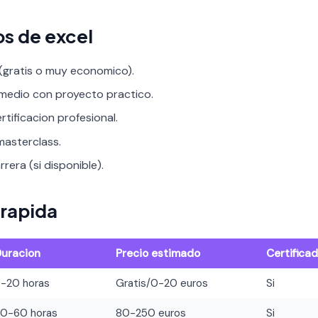
os de excel
 (gratis o muy economico).
rmedio con proyecto practico.
rtificacion profesional.
asterclass.
rera (si disponible).
rapida
Duracion
Precio estimado
Certifica
8-20 horas
Gratis/0-20 euros
Si
20-60 horas
80-250 euros
Si