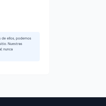
és de ellos, podemos
itio. Nuestras
l; nunca