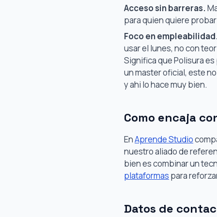
Acceso sin barreras.
Ma
para quien quiere proba
Foco en empleabilidad
usar el lunes, no con teor
Significa que Polisura es
un master oficial, este no 
y ahi lo hace muy bien.
Como encaja co
En
Aprende Studio
compar
nuestro aliado de refere
bien es combinar un tecn
plataformas
para reforzar
Datos de contac