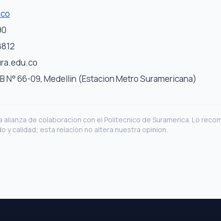
.co
90
8812
ra.edu.co
B N° 66-09, Medellin (Estacion Metro Suramericana)
 alianza de colaboracion con el Politecnico de Suramerica. Lo r
o y calidad; esta relacion no altera nuestra opinion.