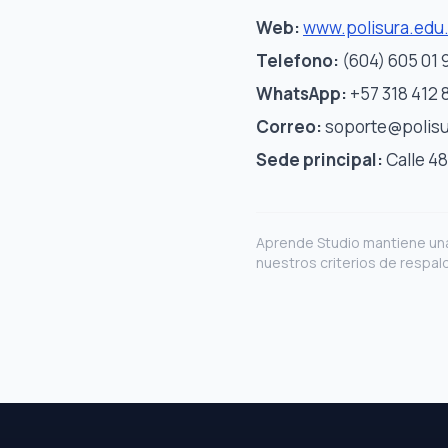
Web:
www.polisura.edu
Telefono:
(604) 605 01 
WhatsApp:
+57 318 412 
Correo:
soporte@polisu
Sede principal:
Calle 48
Aprende Studio mantiene una
nuestros criterios de respald