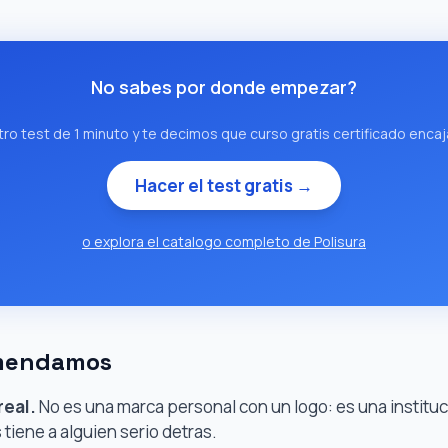
No sabes por donde empezar?
ro test de 1 minuto y te decimos que curso gratis certificado encaj
Hacer el test gratis →
o explora el catalogo completo de Polisura
omendamos
real.
No es una marca personal con un logo: es una instituc
 tiene a alguien serio detras.