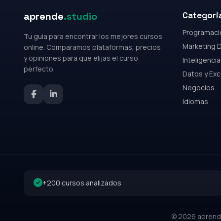
aprende
.studio
Categori
Programaci
Tu guia para encontrar los mejores cursos
Marketing D
online. Comparamos plataformas, precios
y opiniones para que elijas el curso
Inteligencia 
perfecto.
Datos y Exc
Negocios
Idiomas
+200 cursos analizados
© 2026 aprende