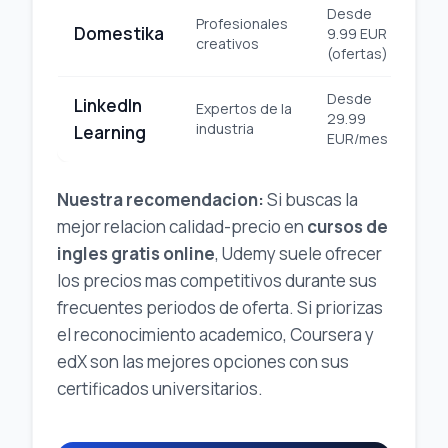
Desde
Profesionales
Domestika
9.99 EUR
Pl
creativos
(ofertas)
Desde
LinkedIn
Expertos de la
29.99
Pro
industria
Learning
EUR/mes
Nuestra recomendacion:
Si buscas la
mejor relacion calidad-precio en
cursos de
ingles gratis online
, Udemy suele ofrecer
los precios mas competitivos durante sus
frecuentes periodos de oferta. Si priorizas
el reconocimiento academico, Coursera y
edX son las mejores opciones con sus
certificados universitarios.