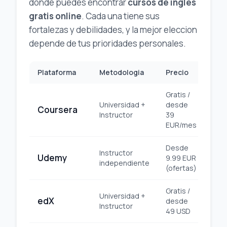
donde puedes encontrar
cursos de ingles
gratis online
. Cada una tiene sus
fortalezas y debilidades, y la mejor eleccion
depende de tus prioridades personales.
Plataforma
Metodologia
Precio
Cer
Gratis /
Universidad +
desde
Coursera
Uni
Instructor
39
EUR/mes
Desde
Instructor
Udemy
9.99 EUR
Pl
independiente
(ofertas)
Gratis /
Universidad +
edX
desde
Uni
Instructor
49 USD