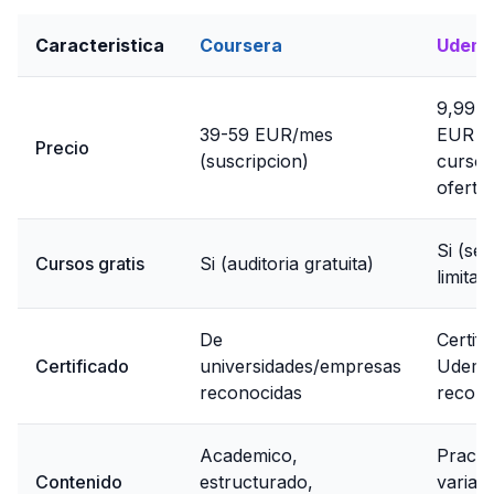
Caracteristica
Coursera
Udem
9,99-1
39-59 EUR/mes
EUR (
Precio
(suscripcion)
curso,
oferta)
Si (se
Cursos gratis
Si (auditoria gratuita)
limitad
De
Certifi
Certificado
universidades/empresas
Udemy
reconocidas
recono
Academico,
Practi
Contenido
estructurado,
variad