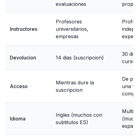
evaluaciones
propio
Profesores
Profes
Instructores
universitarios,
indepe
empresas
expert
30 dia
Devolucion
14 dias (suscripcion)
curso)
De por
Mientras dure la
Acceso
una v
suscripcion
compr
Multii
Ingles (muchos con
Idioma
(much
subtitulos ES)
espano