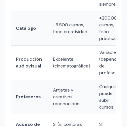
siempre)
+200.000
~3.500 cursos,
cursos,
Catálogo
foco creatividad
foco
práctico
Variable
Producción
Excelente
(depende
audiovisual
(cinematográfica)
del
profesor)
Cualquiera
Artistas y
puede
Profesores
creativos
subir
reconocidos
cursos
Acceso de
Sí (si compras
Sí