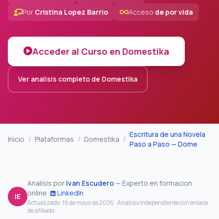
Por
Cristina Lopez Barrio
Acceso
de por vida
Acceder al Curso en Domestika
Ver analisis completo de Domestika
Escritura de una Novela
Inicio
/
Plataformas
/
Domestika
/
Paso a Paso — Dome
Analisis por
Ivan Escudero
— Experto en formacion
online
LinkedIn
IE
Actualizado: 19 de mayo de 2026
· Analisis independiente con enlace
de afiliado