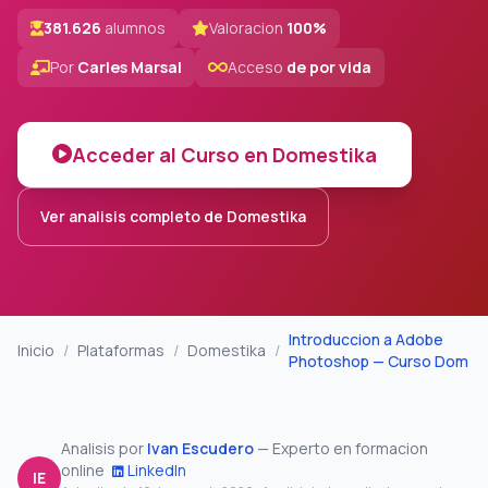
381.626
alumnos
Valoracion
100%
Por
Carles Marsal
Acceso
de por vida
Acceder al Curso en Domestika
Ver analisis completo de Domestika
Introduccion a Adobe
Inicio
/
Plataformas
/
Domestika
/
Photoshop — Curso Dom
Analisis por
Ivan Escudero
— Experto en formacion
online
LinkedIn
IE