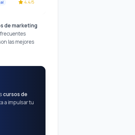
4.4/5
al
s de marketing
 frecuentes
son las mejores
es
cursos de
 a impulsar tu