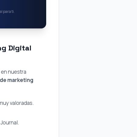
l para ti.
g Digital
s en nuestra
 de marketing
 muy valoradas.
Journal.