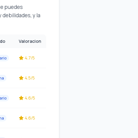
nde puedes
 debilidades, y la
ado
Valoracion
4.7/5
ario
4.5/5
ma
4.6/5
ario
4.6/5
ma