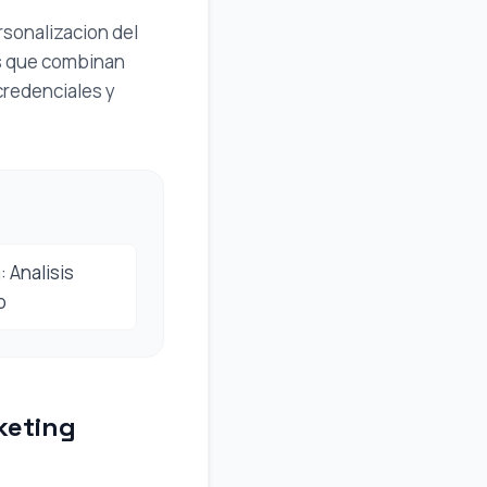
rsonalizacion del
dos que combinan
credenciales y
 Analisis
o
keting