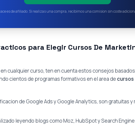
lace es de afiliado. Si realizas una compra, recibimos una comision sin coste adiciona
acticos para Elegir Cursos De Marketin
e en cualquier curso, ten en cuenta estos consejos basado
ndo cientos de programas formativos en el area de
cursos
ificacion de Google Ads y Google Analytics, son gratuitas y
lizado leyendo blogs como Moz, HubSpot y Search Engine 