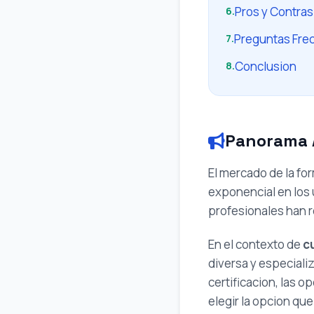
Pros y Contras
6.
Preguntas Fre
7.
Conclusion
8.
Panorama A
El mercado de la fo
exponencial en los 
profesionales han r
En el contexto de
c
diversa y especial
certificacion, las 
elegir la opcion qu