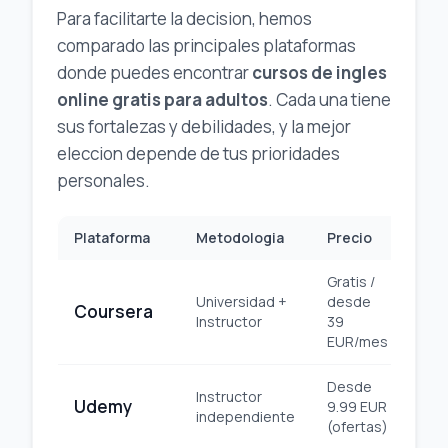
Para facilitarte la decision, hemos
comparado las principales plataformas
donde puedes encontrar
cursos de ingles
online gratis para adultos
. Cada una tiene
sus fortalezas y debilidades, y la mejor
eleccion depende de tus prioridades
personales.
Plataforma
Metodologia
Precio
Cer
Gratis /
Universidad +
desde
Coursera
Uni
Instructor
39
EUR/mes
Desde
Instructor
Udemy
9.99 EUR
Pl
independiente
(ofertas)