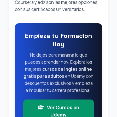
Coursera y edX son las mejores opciones
con sus certificados universitarios.
Empieza tu Formacion
Hoy
No dejes para manana lo que
puedes aprender hoy. Explora los
mejores
cursos de ingles online
gratis para adultos
en Udemy con
descuentos exclusivos y empieza
a impulsar tu carrera profesional.
Ver Cursos en
Udemy