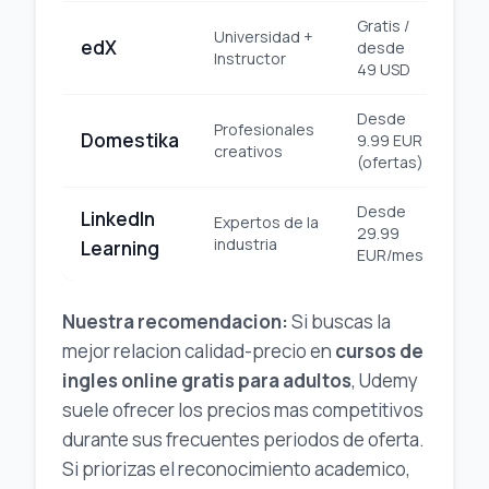
Gratis /
Universidad +
edX
desde
Uni
Instructor
49 USD
Desde
Profesionales
Domestika
9.99 EUR
Pl
creativos
(ofertas)
Desde
LinkedIn
Expertos de la
29.99
Pro
industria
Learning
EUR/mes
Nuestra recomendacion:
Si buscas la
mejor relacion calidad-precio en
cursos de
ingles online gratis para adultos
, Udemy
suele ofrecer los precios mas competitivos
durante sus frecuentes periodos de oferta.
Si priorizas el reconocimiento academico,