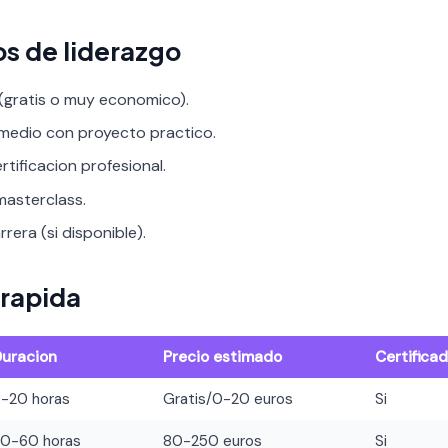
os de liderazgo
 (gratis o muy economico).
rmedio con proyecto practico.
rtificacion profesional.
asterclass.
rera (si disponible).
rapida
Duracion
Precio estimado
Certifica
8-20 horas
Gratis/0-20 euros
Si
20-60 horas
80-250 euros
Si