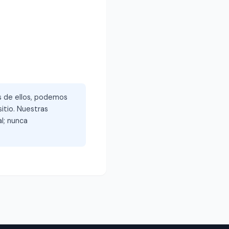
és de ellos, podemos
itio. Nuestras
l; nunca