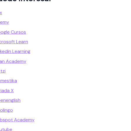
x
demy
oogle Cursos
crosoft Learn
kedin Learning
han Academy
tzi
omestika
riada X
enenglish
olingo
ubspot Academy
outube