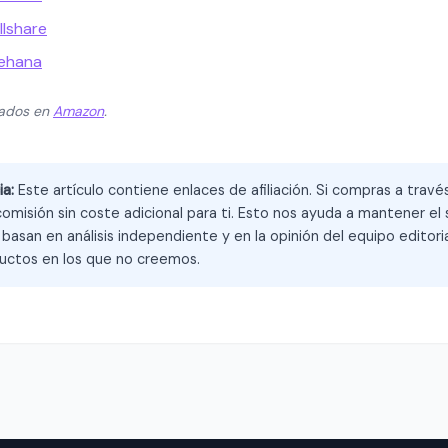
llshare
rehana
zados en
Amazon
.
ia:
Este artículo contiene enlaces de afiliación. Si compras a trav
omisión sin coste adicional para ti. Esto nos ayuda a mantener el s
asan en análisis independiente y en la opinión del equipo editoria
ctos en los que no creemos.