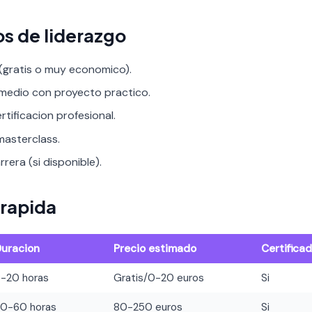
os de liderazgo
 (gratis o muy economico).
rmedio con proyecto practico.
rtificacion profesional.
asterclass.
rera (si disponible).
rapida
Duracion
Precio estimado
Certifica
8-20 horas
Gratis/0-20 euros
Si
20-60 horas
80-250 euros
Si