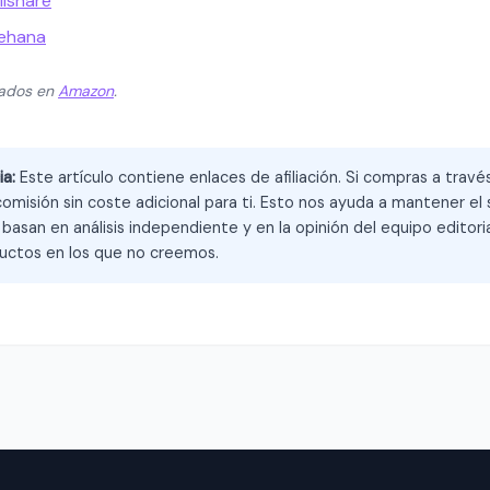
llshare
rehana
zados en
Amazon
.
ia:
Este artículo contiene enlaces de afiliación. Si compras a trav
omisión sin coste adicional para ti. Esto nos ayuda a mantener el s
asan en análisis independiente y en la opinión del equipo editoria
ctos en los que no creemos.