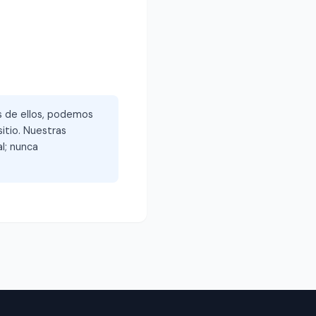
és de ellos, podemos
itio. Nuestras
l; nunca