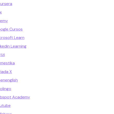
ursera
x
demy
oogle Cursos
crosoft Learn
kedin Learning
tzi
omestika
riada X
enenglish
olingo
ubspot Academy
outube