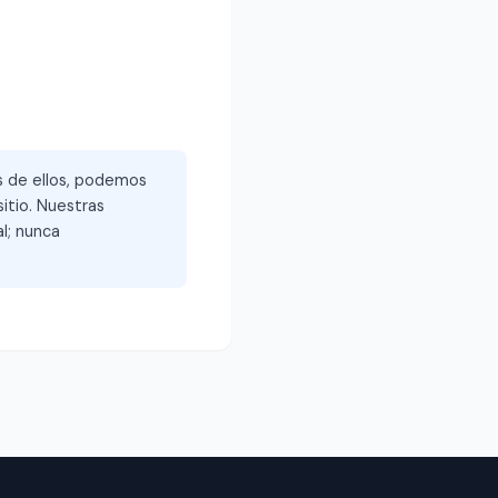
és de ellos, podemos
itio. Nuestras
l; nunca