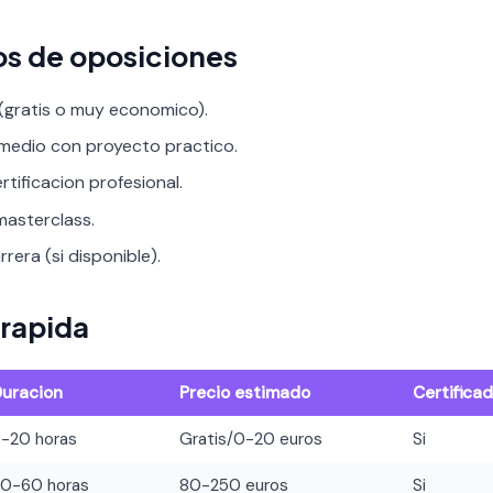
os de oposiciones
 (gratis o muy economico).
rmedio con proyecto practico.
rtificacion profesional.
asterclass.
rera (si disponible).
rapida
Duracion
Precio estimado
Certifica
8-20 horas
Gratis/0-20 euros
Si
20-60 horas
80-250 euros
Si