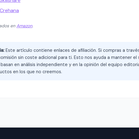
killshare
 Crehana
zados en
Amazon
.
ia:
Este artículo contiene enlaces de afiliación. Si compras a trav
omisión sin coste adicional para ti. Esto nos ayuda a mantener el s
asan en análisis independiente y en la opinión del equipo editoria
ctos en los que no creemos.