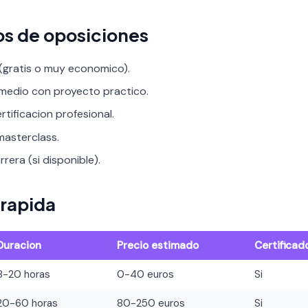
os de oposiciones
 (gratis o muy economico).
rmedio con proyecto practico.
rtificacion profesional.
asterclass.
rera (si disponible).
rapida
Duracion
Precio estimado
Certificad
8-20 horas
0-40 euros
Si
20-60 horas
80-250 euros
Si