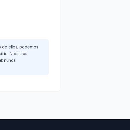
és de ellos, podemos
itio. Nuestras
l; nunca