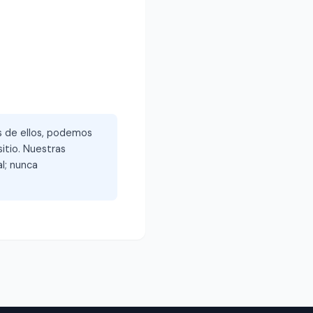
és de ellos, podemos
itio. Nuestras
l; nunca