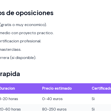
os de oposiciones
 (gratis o muy economico).
rmedio con proyecto practico.
rtificacion profesional.
asterclass.
rera (si disponible).
rapida
Duracion
Precio estimado
Certificad
8-20 horas
0-40 euros
Si
20-60 horas
80-250 euros
Si