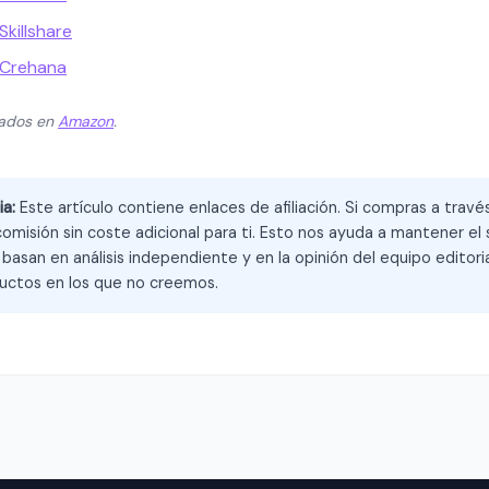
killshare
 Crehana
zados en
Amazon
.
ia:
Este artículo contiene enlaces de afiliación. Si compras a trav
omisión sin coste adicional para ti. Esto nos ayuda a mantener el s
asan en análisis independiente y en la opinión del equipo editoria
ctos en los que no creemos.