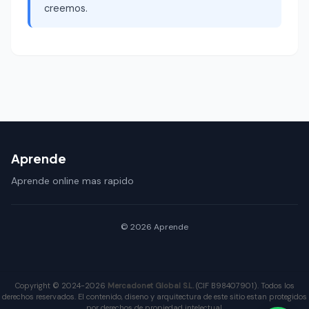
creemos.
Aprende
Aprende online mas rapido
© 2026 Aprende
Copyright © 2024-2026
Mercadonet Global S.L.
(CIF B98407901). Todos los
derechos reservados. El contenido, diseno y arquitectura de este sitio estan protegidos
por derechos de propiedad intelectual.