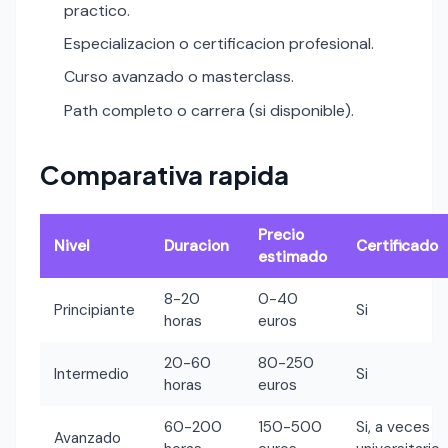
practico.
Especializacion o certificacion profesional.
Curso avanzado o masterclass.
Path completo o carrera (si disponible).
Comparativa rapida
Precio
Nivel
Duracion
Certificado
estimado
8-20
0-40
Principiante
Si
horas
euros
20-60
80-250
Intermedio
Si
horas
euros
60-200
150-500
Si, a veces
Avanzado