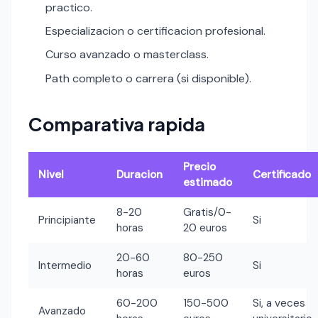
practico.
Especializacion o certificacion profesional.
Curso avanzado o masterclass.
Path completo o carrera (si disponible).
Comparativa rapida
Precio
Nivel
Duracion
Certificado
estimado
8-20
Gratis/0-
Principiante
Si
horas
20 euros
20-60
80-250
Intermedio
Si
horas
euros
60-200
150-500
Si, a veces
Avanzado