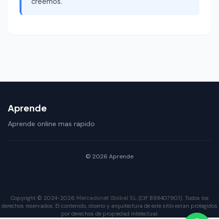
creemos.
Aprende
Aprende online mas rapido
© 2026 Aprende
Copyright © 2024-2026
Mercadonet Global S.L.
(CIF B98407901). Todos los
derechos reservados. El contenido, diseno y arquitectura de este sitio estan protegidos
por derechos de propiedad intelectual.