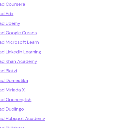
ad Coursera
ad Edx
dad Udemy
dad Google Cursos
ad Microsoft Learn
d Linkedin Learning
dad Khan Academy
d Platzi
dad Domestika
ad Miriada X
ad Openenglish
ad Duolingo
dad Hubspot Academy