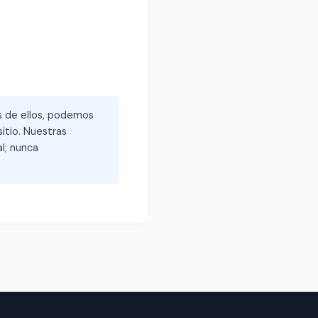
és de ellos, podemos
itio. Nuestras
l; nunca