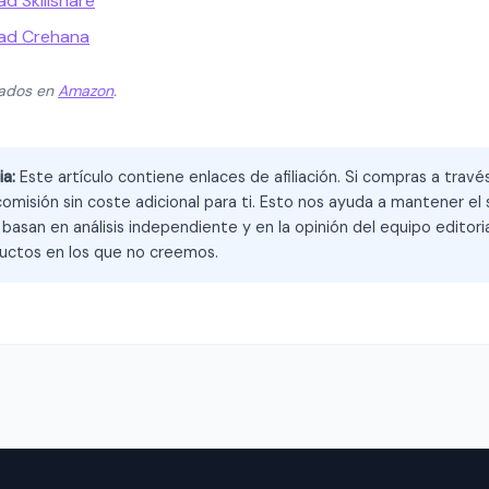
d Skillshare
dad Crehana
zados en
Amazon
.
ia:
Este artículo contiene enlaces de afiliación. Si compras a trav
omisión sin coste adicional para ti. Esto nos ayuda a mantener el s
asan en análisis independiente y en la opinión del equipo editoria
ctos en los que no creemos.