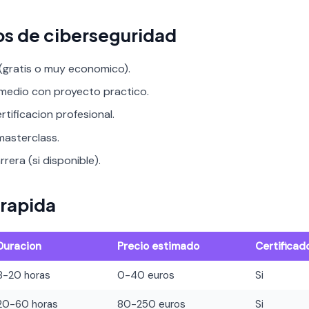
os de ciberseguridad
 (gratis o muy economico).
rmedio con proyecto practico.
rtificacion profesional.
asterclass.
rera (si disponible).
rapida
Duracion
Precio estimado
Certificad
8-20 horas
0-40 euros
Si
20-60 horas
80-250 euros
Si