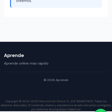
creemos.
Aprende
Aprende online mas rapido
© 2026 Aprende
Copyright © 2024-2026
Mercadonet Global S.L.
(CIF B98407901). Todos los
derechos reservados. El contenido, diseno y arquitectura de este sitio estan protegidos
por derechos de propiedad intelectual.