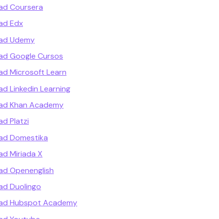
ad Coursera
ad Edx
dad Udemy
dad Google Cursos
ad Microsoft Learn
d Linkedin Learning
dad Khan Academy
d Platzi
dad Domestika
ad Miriada X
ad Openenglish
ad Duolingo
dad Hubspot Academy