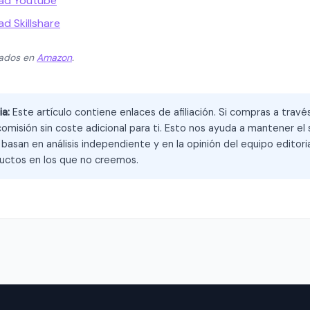
dad Youtube
d Skillshare
zados en
Amazon
.
ia:
Este artículo contiene enlaces de afiliación. Si compras a trav
omisión sin coste adicional para ti. Esto nos ayuda a mantener el s
asan en análisis independiente y en la opinión del equipo editoria
ctos en los que no creemos.