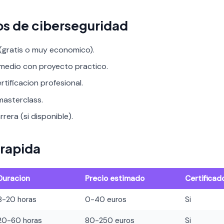
os de ciberseguridad
 (gratis o muy economico).
rmedio con proyecto practico.
rtificacion profesional.
asterclass.
rera (si disponible).
rapida
Duracion
Precio estimado
Certificad
8-20 horas
0-40 euros
Si
20-60 horas
80-250 euros
Si