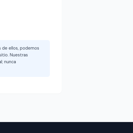
és de ellos, podemos
itio. Nuestras
l; nunca