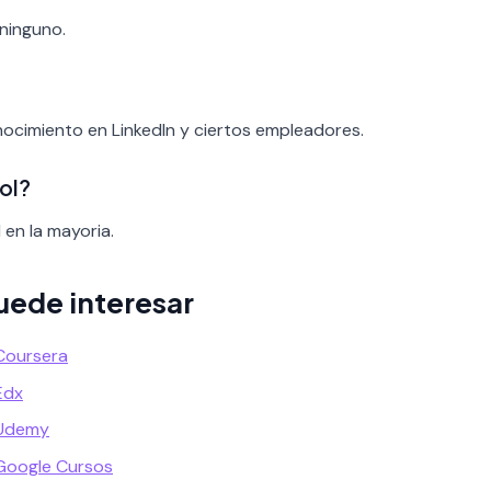
 ninguno.
onocimiento en LinkedIn y ciertos empleadores.
ol?
 en la mayoria.
uede interesar
Coursera
Edx
 Udemy
Google Cursos