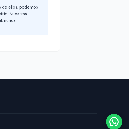
és de ellos, podemos
itio. Nuestras
l; nunca