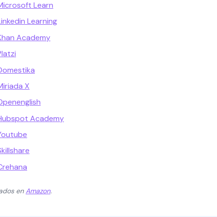
Microsoft Learn
inkedin Learning
 Khan Academy
latzi
Domestika
Miriada X
Openenglish
 Hubspot Academy
Youtube
killshare
Crehana
zados en
Amazon
.