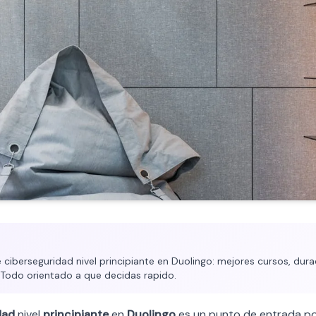
ciberseguridad nivel principiante en Duolingo: mejores cursos, durac
. Todo orientado a que decidas rapido.
dad
nivel
principiante
en
Duolingo
es un punto de entrada po