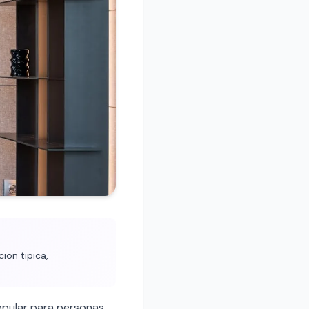
ion tipica,
pular para personas