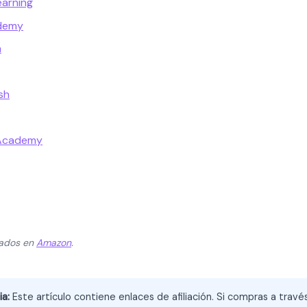
earning
ademy
a
sh
 Academy
zados en
Amazon
.
ia:
Este artículo contiene enlaces de afiliación. Si compras a trav