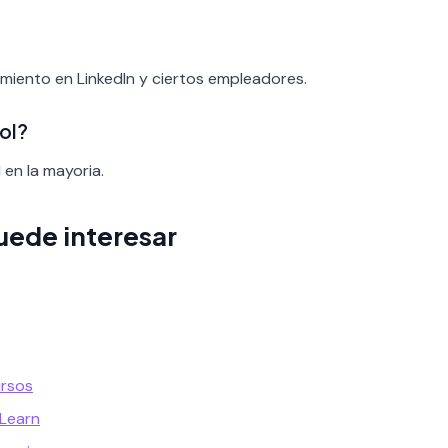
cimiento en LinkedIn y ciertos empleadores.
ol?
 en la mayoria.
uede interesar
ursos
 Learn