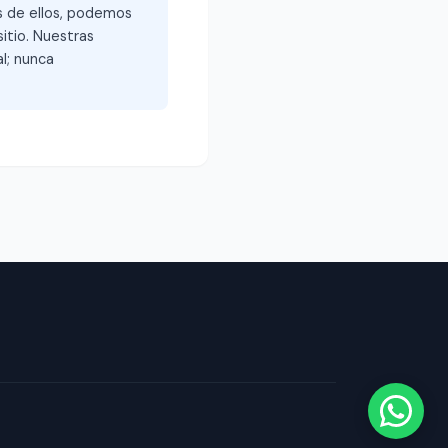
és de ellos, podemos
itio. Nuestras
l; nunca