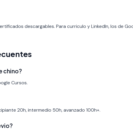
rtificados descargables. Para curriculo y LinkedIn, los de G
ecuentes
e chino?
oogle Cursos.
ncipiante 20h, intermedio 50h, avanzado 100h+.
evio?