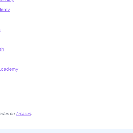
ademy
a
sh
 Academy
zados en
Amazon
.