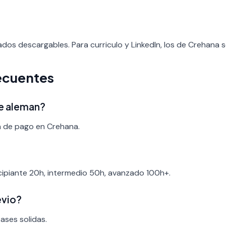
ados descargables. Para curriculo y LinkedIn, los de Crehana 
ecuentes
de aleman?
a de pago en Crehana.
ncipiante 20h, intermedio 50h, avanzado 100h+.
evio?
bases solidas.