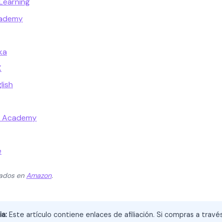
Learning
cademy
ka
X
lish
t Academy
e
zados en
Amazon
.
ia:
Este artículo contiene enlaces de afiliación. Si compras a trav