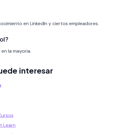
nocimiento en LinkedIn y ciertos empleadores.
ol?
 en la mayoria.
uede interesar
a
Cursos
t Learn