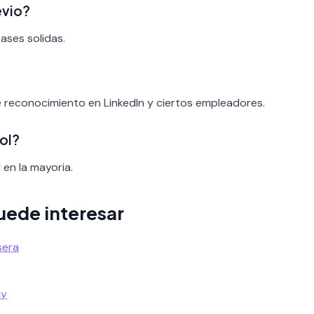
evio?
bases solidas.
 reconocimiento en LinkedIn y ciertos empleadores.
ol?
 en la mayoria.
uede interesar
sera
my