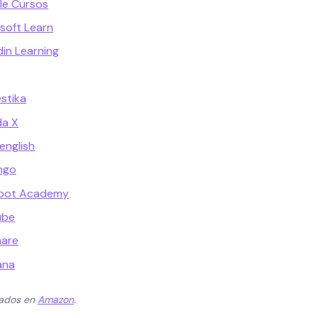
le Cursos
soft Learn
din Learning
stika
da X
english
ingo
spot Academy
ube
hare
ana
zados en
Amazon
.