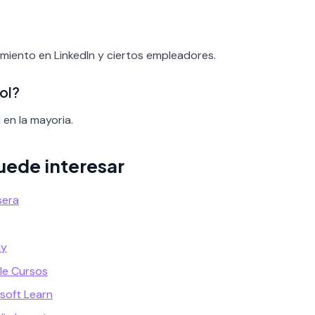
cimiento en LinkedIn y ciertos empleadores.
ol?
 en la mayoria.
uede interesar
sera
my
le Cursos
soft Learn