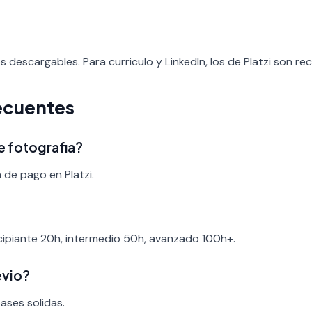
os descargables. Para curriculo y LinkedIn, los de Platzi son re
ecuentes
e fotografia?
 de pago en Platzi.
ncipiante 20h, intermedio 50h, avanzado 100h+.
evio?
bases solidas.