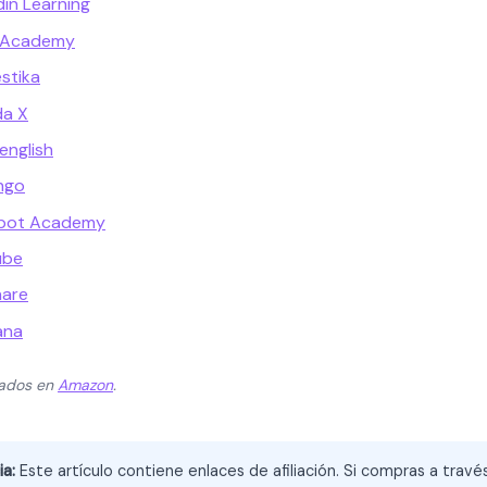
din Learning
n Academy
stika
da X
english
ingo
spot Academy
ube
hare
ana
zados en
Amazon
.
ia:
Este artículo contiene enlaces de afiliación. Si compras a trav