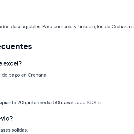
ados descargables. Para curriculo y LinkedIn, los de Crehana 
ecuentes
e excel?
a de pago en Crehana.
ncipiante 20h, intermedio 50h, avanzado 100h+.
evio?
bases solidas.