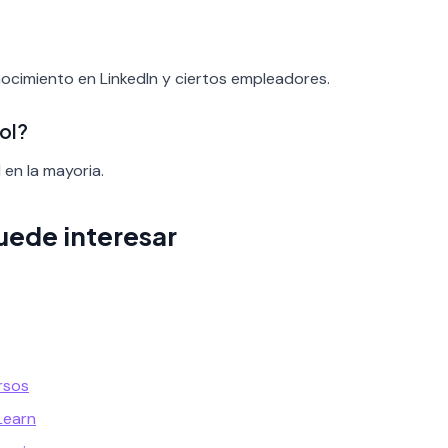
nocimiento en LinkedIn y ciertos empleadores.
ol?
 en la mayoria.
uede interesar
rsos
Learn