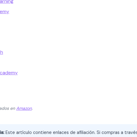
earning
demy
sh
Academy
zados en
Amazon
.
ia:
Este artículo contiene enlaces de afiliación. Si compras a trav