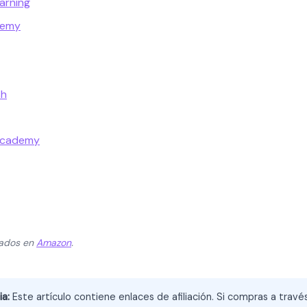
earning
demy
sh
Academy
zados en
Amazon
.
ia:
Este artículo contiene enlaces de afiliación. Si compras a trav