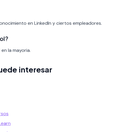
conocimiento en LinkedIn y ciertos empleadores.
ol?
 en la mayoria.
uede interesar
rsos
Learn