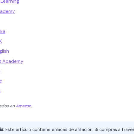
 Learning
cademy
ika
X
lish
ot Academy
e
e
a
zados en
Amazon
.
ia:
Este artículo contiene enlaces de afiliación. Si compras a trav