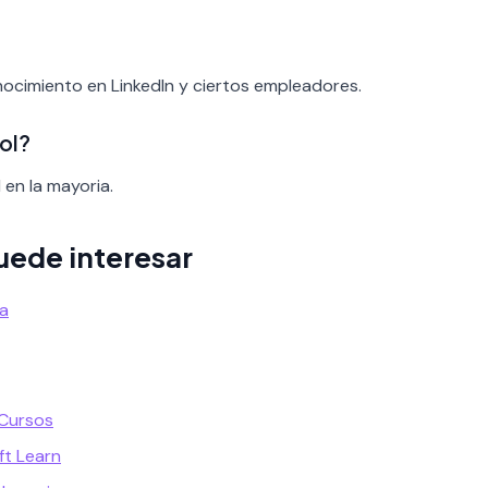
onocimiento en LinkedIn y ciertos empleadores.
ol?
 en la mayoria.
uede interesar
a
 Cursos
ft Learn