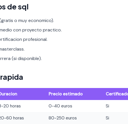
s de sql
 (gratis o muy economico).
rmedio con proyecto practico.
rtificacion profesional.
asterclass.
rera (si disponible).
rapida
Duracion
Precio estimado
Certificad
8-20 horas
0-40 euros
Si
20-60 horas
80-250 euros
Si