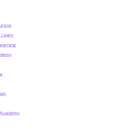
ursos
t Learn
Learning
ademy
a
ish
t Academy