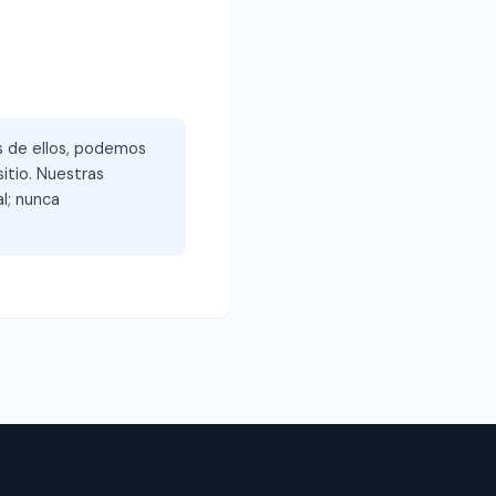
és de ellos, podemos
itio. Nuestras
l; nunca