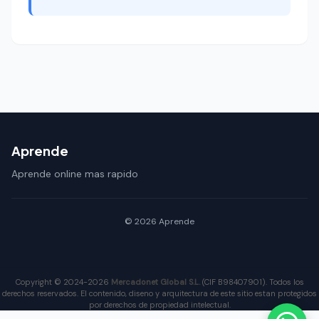
Aprende
Aprende online mas rapido
© 2026 Aprende
Copyright © 2024-2026
Mercadonet Global S.L.
(CIF B98407901). Todos los
derechos reservados. El contenido, diseno y arquitectura de este sitio estan protegidos
por derechos de propiedad intelectual.