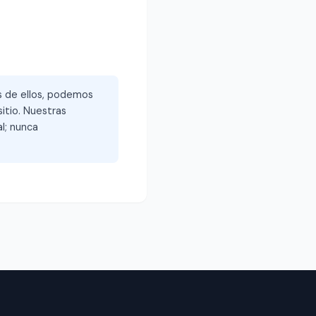
és de ellos, podemos
itio. Nuestras
l; nunca