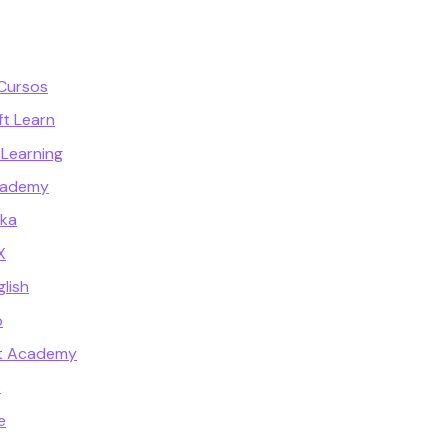
Cursos
t Learn
 Learning
cademy
ika
X
lish
o
t Academy
e
e