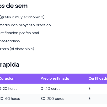
os de sem
 (gratis o muy economico).
rmedio con proyecto practico.
rtificacion profesional.
asterclass.
rera (si disponible).
rapida
Duracion
Precio estimado
Certificad
8-20 horas
0-40 euros
Si
20-60 horas
80-250 euros
Si