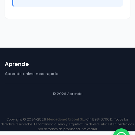
Aprende
Aprende online mas rapido
© 2026 Aprende
Copyright © 2024-2026
Mercadonet Global S.L.
(CIF B98407901). Todos los
derechos reservados. El contenido, diseno y arquitectura de este sitio estan protegidos
por derechos de propiedad intelectual.