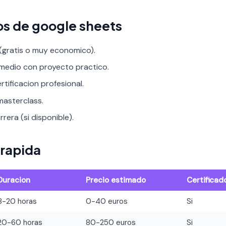
os de google sheets
 (gratis o muy economico).
rmedio con proyecto practico.
rtificacion profesional.
asterclass.
rera (si disponible).
rapida
Duracion
Precio estimado
Certificad
8-20 horas
0-40 euros
Si
20-60 horas
80-250 euros
Si