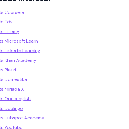
ts Coursera
ts Edx
ts Udemy
s Microsoft Learn
s Linkedin Learning
ts Khan Academy
s Platzi
ts Domestika
s Miriada X
ts Openenglish
s Duolingo
ets Hubspot Academy
ts Youtube