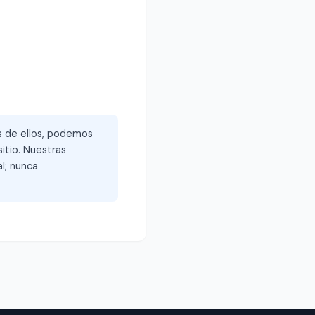
és de ellos, podemos
itio. Nuestras
l; nunca