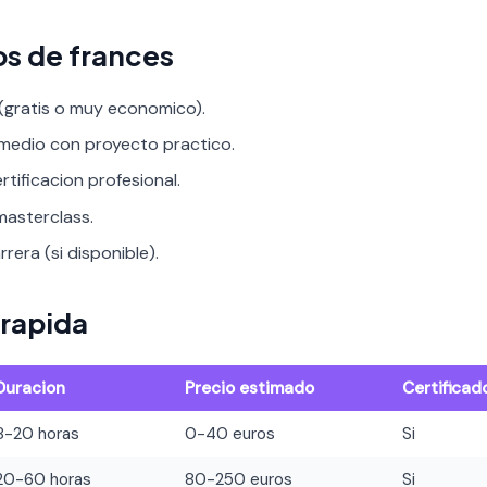
os de frances
 (gratis o muy economico).
rmedio con proyecto practico.
rtificacion profesional.
asterclass.
rera (si disponible).
rapida
Duracion
Precio estimado
Certificad
8-20 horas
0-40 euros
Si
20-60 horas
80-250 euros
Si