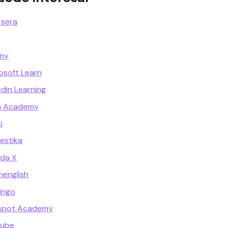
rsera
emy
osoft Learn
din Learning
n Academy
i
estika
ada X
english
ingo
bspot Academy
tube