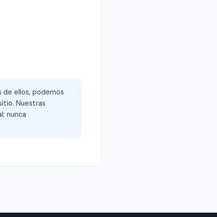
és de ellos, podemos
itio. Nuestras
l; nunca