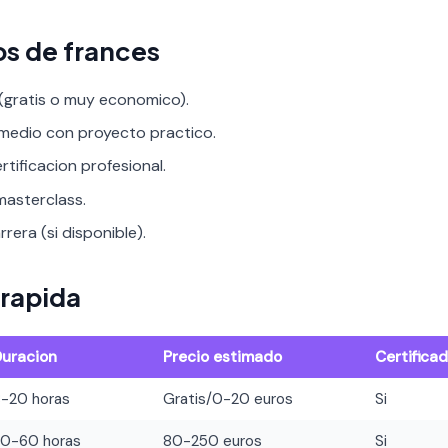
os de frances
 (gratis o muy economico).
rmedio con proyecto practico.
rtificacion profesional.
asterclass.
rera (si disponible).
rapida
Duracion
Precio estimado
Certifica
8-20 horas
Gratis/0-20 euros
Si
20-60 horas
80-250 euros
Si