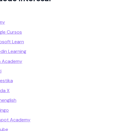
emy
gle Cursos
osoft Learn
din Learning
n Academy
i
estika
ada X
english
ingo
bspot Academy
tube