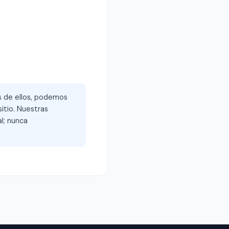
és de ellos, podemos
itio. Nuestras
l; nunca