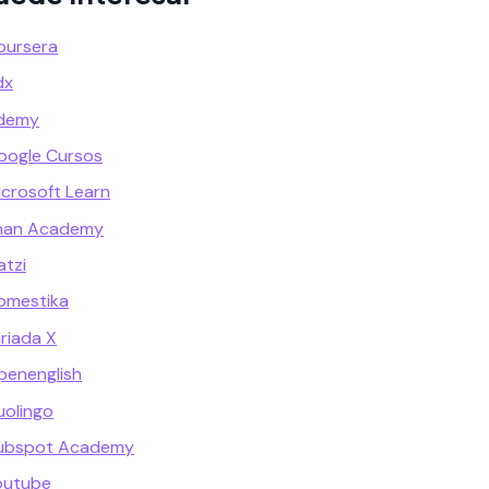
oursera
dx
Udemy
oogle Cursos
icrosoft Learn
Khan Academy
atzi
omestika
riada X
penenglish
uolingo
Hubspot Academy
outube