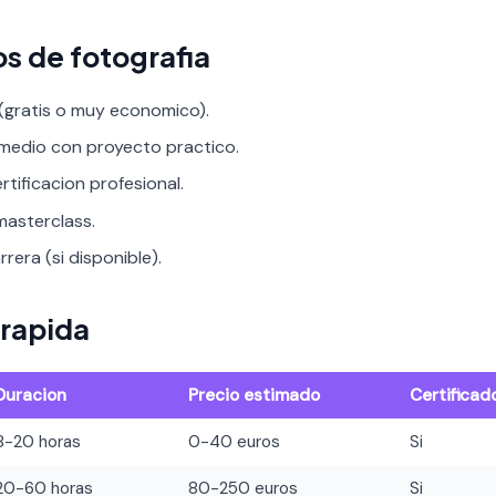
s de fotografia
 (gratis o muy economico).
rmedio con proyecto practico.
rtificacion profesional.
asterclass.
rera (si disponible).
rapida
Duracion
Precio estimado
Certificad
8-20 horas
0-40 euros
Si
20-60 horas
80-250 euros
Si