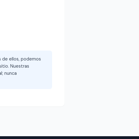
és de ellos, podemos
itio. Nuestras
l; nunca