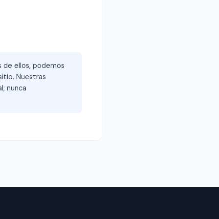
és de ellos, podemos
itio. Nuestras
l; nunca