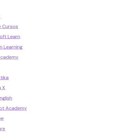
y
e Cursos
oft Learn
n Learning
 Academy
tika
a X
glish
pot Academy
be
are