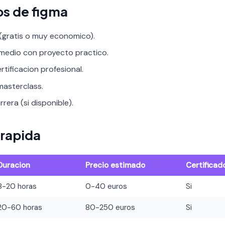
os de figma
 (gratis o muy economico).
rmedio con proyecto practico.
rtificacion profesional.
asterclass.
rera (si disponible).
rapida
Duracion
Precio estimado
Certificad
8-20 horas
0-40 euros
Si
20-60 horas
80-250 euros
Si