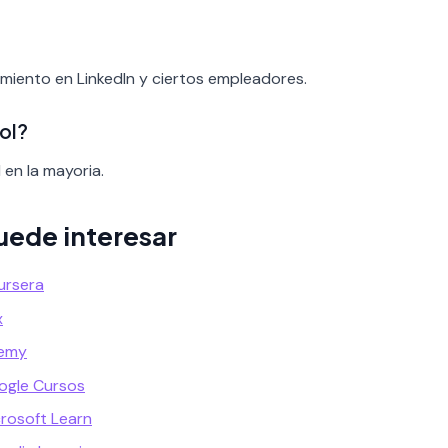
cimiento en LinkedIn y ciertos empleadores.
ol?
 en la mayoria.
uede interesar
ursera
x
demy
ogle Cursos
crosoft Learn