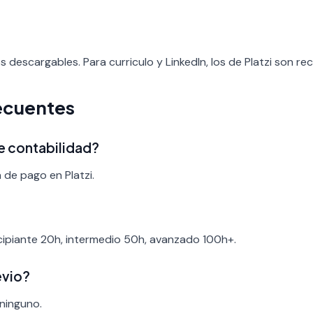
os descargables. Para curriculo y LinkedIn, los de Platzi son re
ecuentes
de contabilidad?
 de pago en Platzi.
ncipiante 20h, intermedio 50h, avanzado 100h+.
evio?
 ninguno.