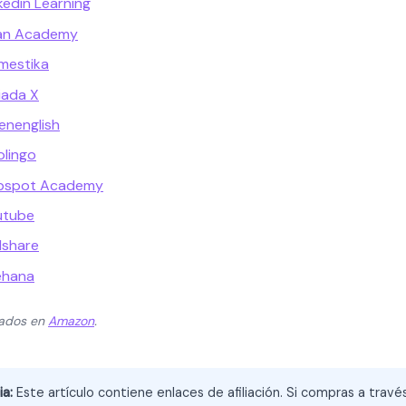
kedin Learning
han Academy
mestika
iada X
enenglish
olingo
ubspot Academy
utube
lshare
ehana
zados en
Amazon
.
ia:
Este artículo contiene enlaces de afiliación. Si compras a trav